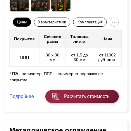
Цены
Характеристики
Комплектация
Сечение
Толщина
Покрытие
Цена
рамы
листа
30 х 30
от 1,5 до
от 11962
ППП
мм
30 мм
руб. кв.м.
* ПЭ - полиэстер, ППП - полимерно-порошковое
покрытие
Подробнее
Расчитать стоимость
Металлическое ограждение