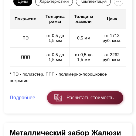
Цены
Характеристики
Комплектация
Толщина
Толщина
Покрытие
Цена
рамы
ламели
от 0,5 до
от 1713
ПЭ
0,5 мм
1,5 мм
руб. кв.м.
от 0,5 до
от 0,5 до
от 2262
ППП
1,5 мм
1,5 мм
руб. кв.м.
* ПЭ - полиэстер, ППП - полимерно-порошковое
покрытие
Подробнее
Расчитать стоимость
Металлический забор Жалюзи