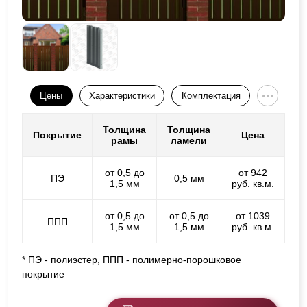
Цены
Характеристики
Комплектация
Толщина
Толщина
Покрытие
Цена
рамы
ламели
от 0,5 до
от 942
ПЭ
0,5 мм
1,5 мм
руб. кв.м.
от 0,5 до
от 0,5 до
от 1039
ППП
1,5 мм
1,5 мм
руб. кв.м.
* ПЭ - полиэстер, ППП - полимерно-порошковое
покрытие