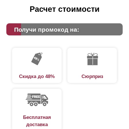
его, и забор будет стоить дешевле.
Расчет стоимости
Существует еще один важный аспект, который надо
учитывать при выборе
нахлеста
. Это дизайн. Дело в
Получи промокод на:
том, что с обратной стороны профиля, когда его
протяженность превышает 1,5 метра, крепится
усиливающая планка. Это необходимо для
предотвращения прогиба таких длинных ламелей.
Крепления данного усилителя заметны на лицевой
стороне забора (см. фото). Если ламели уложены
друг на друга, они скроют эти крепления.
Скидка до 48%
Сюрприз
Бесплатная
доставка