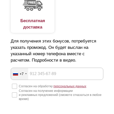
Бесплатная
доставка
Для получения этих бонусов, потребуется
указать промокод. Он будет выслан на
указанный номер телефона вместе с
расчетом. Подробности в видео.
+7
Прежней осталась возможность выбрать глубину
секции и, само собой, высоту
ламели
. С
Согласен на обработку
персональных данных
увеличением глубины секции, увеличивается
Согласен на получение информации
высота
ламели
. Чем выше
ламель
, тем более
и рекламных предложений (сможете отказаться в любое
время)
массивным становится забор. Основные
характеристики забора остаются неизменными, на
них глубина секции и высота
ламели
никак не